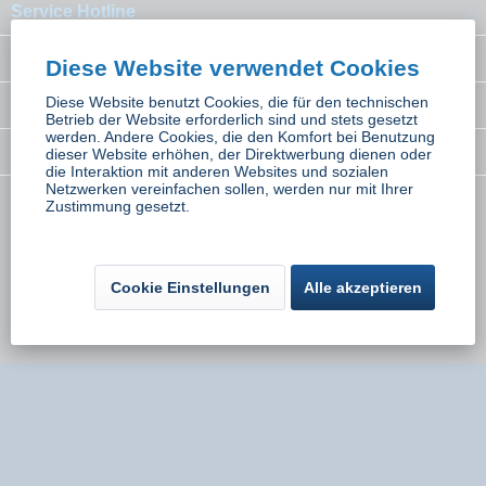
Service Hotline
Interessantes
Diese Website verwendet Cookies
Diese Website benutzt Cookies, die für den technischen
Rechtliches
Betrieb der Website erforderlich sind und stets gesetzt
werden. Andere Cookies, die den Komfort bei Benutzung
Newsletter
dieser Website erhöhen, der Direktwerbung dienen oder
die Interaktion mit anderen Websites und sozialen
Netzwerken vereinfachen sollen, werden nur mit Ihrer
Zustimmung gesetzt.
* Alle Preise inkl. gesetzl. Mehrwertsteuer zzgl.
Versandkosten
wenn nicht
anders beschrieben
Kontakt
Versand und Zahlungsbedingungen
Cookie Einstellungen
Alle akzeptieren
Widerrufsbelehrung
Datenschutz
AGB
Impressum
Umsetzung:
Onlinemarketing Niederbayern