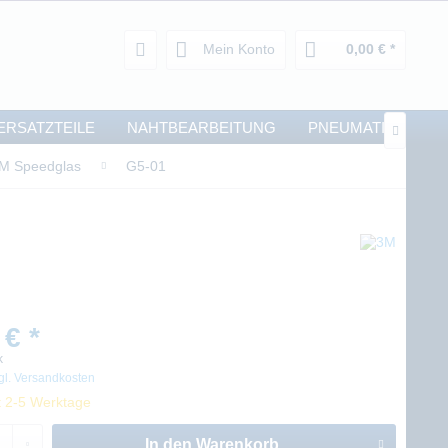
Mein Konto
0,00 € *
ERSATZTEILE
NAHTBEARBEITUNG
PNEUMATIK

M Speedglas
G5-01
 € *
k
gl. Versandkosten
t 2-5 Werktage
In den
Warenkorb