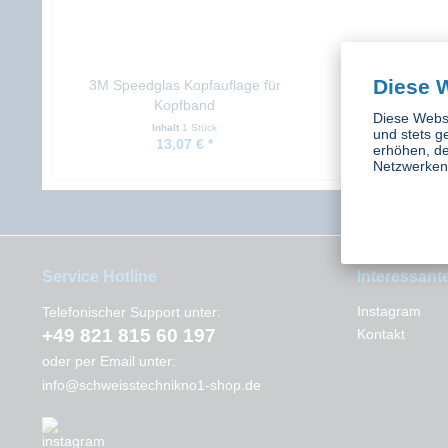
Diese 
3M Speedglas Kopfauflage für
3M Speedgla
Kopfband
Schweißband au
Diese Websi
Inhalt
1 Stück
Inhalt
3 St
und stets g
13,07 € *
23,98 €
erhöhen, de
Netzwerken 
Service Hotline
Interessant
Instagram
Telefonischer Support unter:
+49 821 815 60 197
Kontakt
oder per Email unter:
info@schweisstechnikno1-shop.de