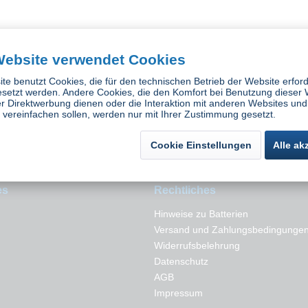
Website verwendet Cookies
s G5-01
3M Speedglas G5-01
s Frottee
Schweißbnad aus Baumwolle
te benutzt Cookies, die für den technischen Betrieb der Website erford
ück
Inhalt
3 Stück
esetzt werden. Andere Cookies, die den Komfort bei Benutzung dieser 
 *
18,49 € *
r Direktwerbung dienen oder die Interaktion mit anderen Websites und
vereinfachen sollen, werden nur mit Ihrer Zustimmung gesetzt.
Cookie Einstellungen
Alle ak
es
Rechtliches
Hinweise zu Batterien
Versand und Zahlungsbedingunge
Widerrufsbelehrung
Datenschutz
AGB
Impressum