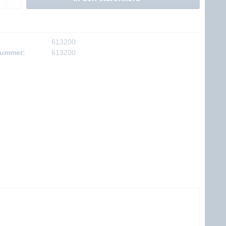
613200
nummer:
613200