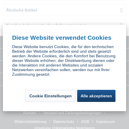
Ähnliche Artikel
Kunden haben sich ebenfalls angesehen
Diese Website verwendet Cookies
Service Hotline
Diese Website benutzt Cookies, die für den technischen
Betrieb der Website erforderlich sind und stets gesetzt
Interessantes
werden. Andere Cookies, die den Komfort bei Benutzung
dieser Website erhöhen, der Direktwerbung dienen oder
die Interaktion mit anderen Websites und sozialen
Rechtliches
Netzwerken vereinfachen sollen, werden nur mit Ihrer
Zustimmung gesetzt.
Newsletter
* Alle Preise inkl. gesetzl. Mehrwertsteuer zzgl.
Versandkosten
wenn nicht
Cookie Einstellungen
Alle akzeptieren
anders beschrieben
Kontakt
Versand und Zahlungsbedingungen
Widerrufsbelehrung
Datenschutz
AGB
Impressum
Umsetzung:
Onlinemarketing Niederbayern