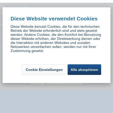
Service Hotline
Diese Website verwendet Cookies
Interessantes
Diese Website benutzt Cookies, die für den technischen
Rechtliches
Betrieb der Website erforderlich sind und stets gesetzt
werden. Andere Cookies, die den Komfort bei Benutzung
dieser Website erhöhen, der Direktwerbung dienen oder
Newsletter
die Interaktion mit anderen Websites und sozialen
Netzwerken vereinfachen sollen, werden nur mit Ihrer
Zustimmung gesetzt.
* Alle Preise inkl. gesetzl. Mehrwertsteuer zzgl.
Versandkosten
wenn nicht
anders beschrieben
Cookie Einstellungen
Alle akzeptieren
Kontakt
Versand und Zahlungsbedingungen
Widerrufsbelehrung
Datenschutz
AGB
Impressum
Umsetzung:
Onlinemarketing Niederbayern