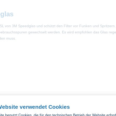
glas
SL von 3M Speedglas und schützt den Filter vor Funken und Spritzern. 
Gebrauchsspuren gewechselt werden. Es wird empfohlen das Glas rege
rden muss.
Website verwendet Cookies
te benutzt Cookies, die für den technischen Betrieb der Website erford