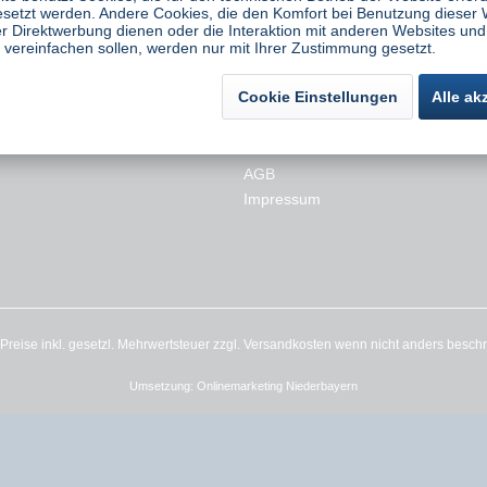
esetzt werden. Andere Cookies, die den Komfort bei Benutzung dieser 
r Direktwerbung dienen oder die Interaktion mit anderen Websites und
es
Rechtliches
vereinfachen sollen, werden nur mit Ihrer Zustimmung gesetzt.
Hinweise zu Batterien
Cookie Einstellungen
Alle ak
Versand und Zahlungsbedingunge
Widerrufsbelehrung
Datenschutz
AGB
Impressum
e Preise inkl. gesetzl. Mehrwertsteuer zzgl.
Versandkosten
wenn nicht anders besch
Umsetzung:
Onlinemarketing Niederbayern