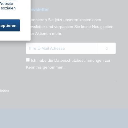
Website
 sozialen
Newsletter
Abonnieren Sie jetzt unseren kostenlosen
zeptieren
n
Newsletter und verpassen Sie keine Neuigkeiten
oder Aktionen mehr.
Ich habe die
Datenschutzbestimmungen
zur
Kenntnis genommen.
rieben