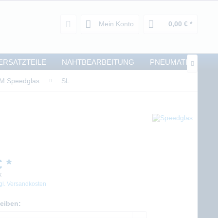
Mein Konto
0,00 € *
ERSATZTEILE
NAHTBEARBEITUNG
PNEUMATIK

M Speedglas
SL
 *
k
gl. Versandkosten
eiben: