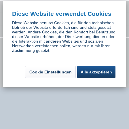
Interessantes
Diese Website verwendet Cookies
Rechtliches
Diese Website benutzt Cookies, die für den technischen
Betrieb der Website erforderlich sind und stets gesetzt
Newsletter
werden. Andere Cookies, die den Komfort bei Benutzung
dieser Website erhöhen, der Direktwerbung dienen oder
die Interaktion mit anderen Websites und sozialen
Netzwerken vereinfachen sollen, werden nur mit Ihrer
* Alle Preise inkl. gesetzl. Mehrwertsteuer zzgl.
Versandkosten
wenn nicht
Zustimmung gesetzt.
anders beschrieben
Kontakt
Versand und Zahlungsbedingungen
Cookie Einstellungen
Alle akzeptieren
Widerrufsbelehrung
Datenschutz
AGB
Impressum
Umsetzung:
Onlinemarketing Niederbayern