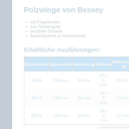
Polzwinge von Bessey
mit Flügelmutter
aus Temperguss
verzinkte Schiene
Anschlussloch im Gussoberteil
Erhältliche Ausführungen:
Polbohr
Stromstärke
Spannweite
Ausladung
Schiene
Ø
20 x
300 A
150 mm
60 mm
5
10,5 
mm
25 x
400 A
150 mm
80 mm
6
10,5 
mm
30 x
600 A
150 mm
60 mm
8
11,0 
mm