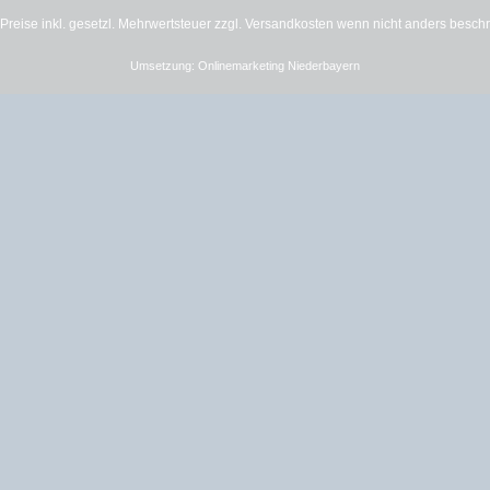
e Preise inkl. gesetzl. Mehrwertsteuer zzgl.
Versandkosten
wenn nicht anders besch
Umsetzung:
Onlinemarketing Niederbayern