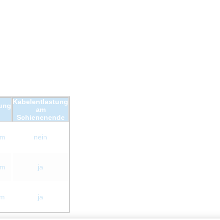
Kabelentlastung
ung
am
Schienenende
mm
nein
mm
ja
mm
ja