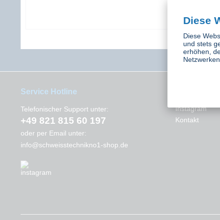
Diese 
Diese Websi
und stets g
erhöhen, de
Netzwerken 
Service Hotline
Interessant
Instagram
Telefonischer Support unter:
+49 821 815 60 197
Kontakt
oder per Email unter:
info@schweisstechnikno1-shop.de