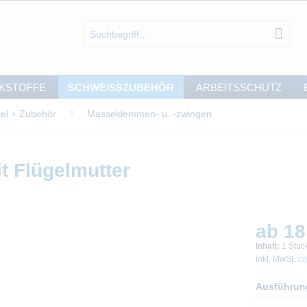
KSTOFFE
SCHWEISSZUBEHÖR
ARBEITSSCHUTZ
el + Zubehör
Masseklemmen- u. -zwingen
 Flügelmutter
ab 18
Inhalt:
1 Stüc
inkl. MwSt.
zz
Ausführun