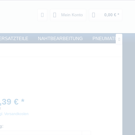
Mein Konto
0,00 € *
ERSATZTEILE
NAHTBEARBEITUNG
PNEUMATIK

,39 € *
k
gl. Versandkosten
g: