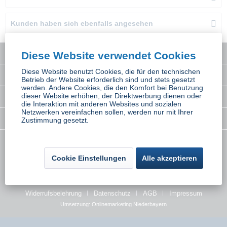
Kunden haben sich ebenfalls angesehen
Service Hotline
Diese Website verwendet Cookies
Diese Website benutzt Cookies, die für den technischen
Interessantes
Betrieb der Website erforderlich sind und stets gesetzt
werden. Andere Cookies, die den Komfort bei Benutzung
dieser Website erhöhen, der Direktwerbung dienen oder
Rechtliches
die Interaktion mit anderen Websites und sozialen
Netzwerken vereinfachen sollen, werden nur mit Ihrer
Newsletter
Zustimmung gesetzt.
* Alle Preise inkl. gesetzl. Mehrwertsteuer zzgl.
Versandkosten
wenn nicht
Cookie Einstellungen
Alle akzeptieren
anders beschrieben
Kontakt
Versand und Zahlungsbedingungen
Widerrufsbelehrung
Datenschutz
AGB
Impressum
Umsetzung:
Onlinemarketing Niederbayern