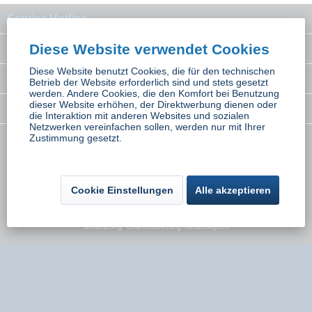
Service Hotline
Diese Website verwendet Cookies
Interessantes
Diese Website benutzt Cookies, die für den technischen
Rechtliches
Betrieb der Website erforderlich sind und stets gesetzt
werden. Andere Cookies, die den Komfort bei Benutzung
dieser Website erhöhen, der Direktwerbung dienen oder
Newsletter
die Interaktion mit anderen Websites und sozialen
Netzwerken vereinfachen sollen, werden nur mit Ihrer
Zustimmung gesetzt.
* Alle Preise inkl. gesetzl. Mehrwertsteuer zzgl.
Versandkosten
wenn nicht
anders beschrieben
Cookie Einstellungen
Alle akzeptieren
Kontakt
Versand und Zahlungsbedingungen
Widerrufsbelehrung
Datenschutz
AGB
Impressum
Umsetzung:
Onlinemarketing Niederbayern