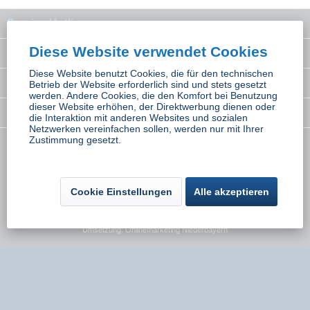
Service Hotline
Diese Website verwendet Cookies
Interessantes
Diese Website benutzt Cookies, die für den technischen
Rechtliches
Betrieb der Website erforderlich sind und stets gesetzt
werden. Andere Cookies, die den Komfort bei Benutzung
dieser Website erhöhen, der Direktwerbung dienen oder
Newsletter
die Interaktion mit anderen Websites und sozialen
Netzwerken vereinfachen sollen, werden nur mit Ihrer
Zustimmung gesetzt.
* Alle Preise inkl. gesetzl. Mehrwertsteuer zzgl.
Versandkosten
wenn nicht
anders beschrieben
Cookie Einstellungen
Alle akzeptieren
Kontakt
Versand und Zahlungsbedingungen
Widerrufsbelehrung
Datenschutz
AGB
Impressum
Umsetzung:
Onlinemarketing Niederbayern