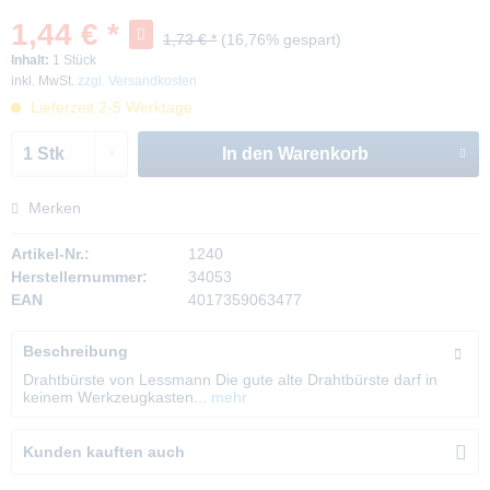
1,44 € *
1,73 € *
(16,76% gespart)
Inhalt:
1 Stück
inkl. MwSt.
zzgl. Versandkosten
Lieferzeit 2-5 Werktage
In den
Warenkorb
Merken
Artikel-Nr.:
1240
Herstellernummer:
34053
EAN
4017359063477
Beschreibung
Drahtbürste von Lessmann Die gute alte Drahtbürste darf in
keinem Werkzeugkasten...
mehr
Kunden kauften auch