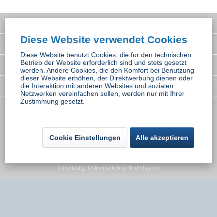
Service Hotline
Diese Website verwendet Cookies
Interessantes
Diese Website benutzt Cookies, die für den technischen
Betrieb der Website erforderlich sind und stets gesetzt
Rechtliches
werden. Andere Cookies, die den Komfort bei Benutzung
dieser Website erhöhen, der Direktwerbung dienen oder
Newsletter
die Interaktion mit anderen Websites und sozialen
Netzwerken vereinfachen sollen, werden nur mit Ihrer
Zustimmung gesetzt.
* Alle Preise inkl. gesetzl. Mehrwertsteuer zzgl.
Versandkosten
wenn nicht
anders beschrieben
Cookie Einstellungen
Alle akzeptieren
Kontakt
Versand und Zahlungsbedingungen
Widerrufsbelehrung
Datenschutz
AGB
Impressum
Umsetzung:
Onlinemarketing Niederbayern