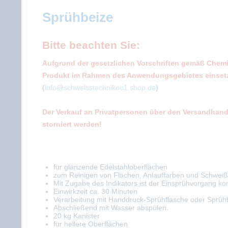
Sprühbeize
Bitte beachten Sie:
Aufgrund der gesetzlichen Vorschriften gemäß Chemi
Produkt im Rahmen des Anwendungsgebietes einsetzen
(
info@schweisstechnikno1.shop.de
)
Der Verkauf an Privatpersonen über den Versandhande
storniert werden!
für glänzende Edelstahloberflächen
zum Reinigen von Flächen, Anlauffarben und Schwei
Mit Zugabe des Indikators ist der Einsprühvorgang kon
Einwirkzeit ca. 30 Minuten
Verarbeitung mit Handdruck-Sprühflasche oder Sprüh
Abschließend mit Wasser abspülen.
20 kg Kanister
für hellere Oberflächen