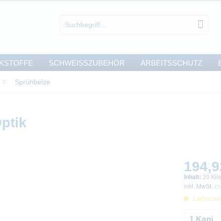
KSTOFFE
SCHWEISSZUBEHÖR
ARBEITSSCHUTZ
Sprühbeize
ptik
194,9
Inhalt:
20 Kil
inkl. MwSt.
zz
Lieferzei