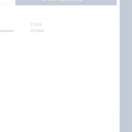
31345
nummer:
581860