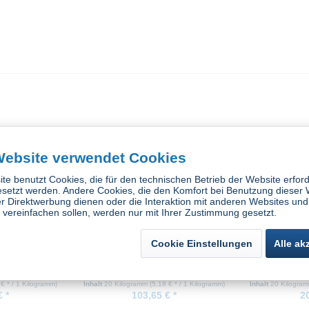
Website verwendet Cookies
te benutzt Cookies, die für den technischen Betrieb der Website erford
esetzt werden. Andere Cookies, die den Komfort bei Benutzung dieser 
r Direktwerbung dienen oder die Interaktion mit anderen Websites und
vereinfachen sollen, werden nur mit Ihrer Zustimmung gesetzt.
Cookie Einstellungen
Alle ak
e Beizfluid VA
Edelstahl Tauchbeize Beizfluid VA
Edelstahl Spr
10
 € * / 1 Kilogramm)
Inhalt
20 Kilogramm
(5,18 € * / 1 Kilogramm)
Inhalt
20 Kilogra
 *
103,65 € *
2