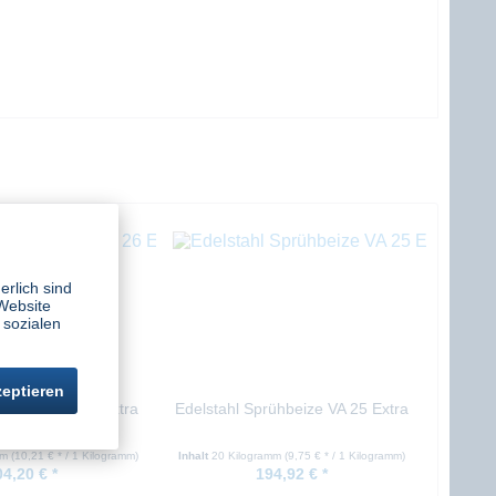
erlich sind
Website
 sozialen
zeptieren
ühbeize VA 26 Extra
Edelstahl Sprühbeize VA 25 Extra
Spezial
mm
(10,21 € * / 1 Kilogramm)
Inhalt
20 Kilogramm
(9,75 € * / 1 Kilogramm)
04,20 € *
194,92 € *