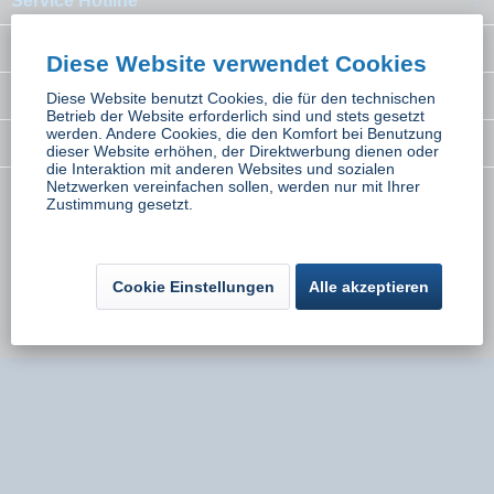
Service Hotline
Interessantes
Diese Website verwendet Cookies
Rechtliches
Diese Website benutzt Cookies, die für den technischen
Betrieb der Website erforderlich sind und stets gesetzt
werden. Andere Cookies, die den Komfort bei Benutzung
Newsletter
dieser Website erhöhen, der Direktwerbung dienen oder
die Interaktion mit anderen Websites und sozialen
Netzwerken vereinfachen sollen, werden nur mit Ihrer
Zustimmung gesetzt.
* Alle Preise inkl. gesetzl. Mehrwertsteuer zzgl.
Versandkosten
wenn nicht
anders beschrieben
Kontakt
Versand und Zahlungsbedingungen
Cookie Einstellungen
Alle akzeptieren
Widerrufsbelehrung
Datenschutz
AGB
Impressum
Umsetzung:
Onlinemarketing Niederbayern