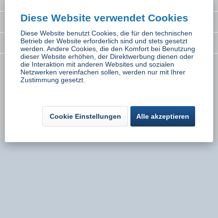
Interessantes
Diese Website verwendet Cookies
Rechtliches
Diese Website benutzt Cookies, die für den technischen
Betrieb der Website erforderlich sind und stets gesetzt
Newsletter
werden. Andere Cookies, die den Komfort bei Benutzung
dieser Website erhöhen, der Direktwerbung dienen oder
die Interaktion mit anderen Websites und sozialen
* Alle Preise inkl. gesetzl. Mehrwertsteuer zzgl.
Versandkosten
wenn nicht
Netzwerken vereinfachen sollen, werden nur mit Ihrer
Zustimmung gesetzt.
anders beschrieben
Kontakt
Versand und Zahlungsbedingungen
Widerrufsbelehrung
Datenschutz
AGB
Impressum
Cookie Einstellungen
Alle akzeptieren
Umsetzung:
Onlinemarketing Niederbayern