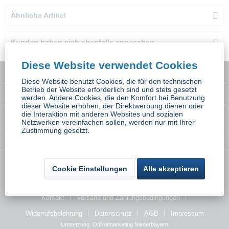
Ähnliche Artikel
Kunden haben sich ebenfalls angesehen
Diese Website verwendet Cookies
Service Hotline
Diese Website benutzt Cookies, die für den technischen
Betrieb der Website erforderlich sind und stets gesetzt
Interessantes
werden. Andere Cookies, die den Komfort bei Benutzung
dieser Website erhöhen, der Direktwerbung dienen oder
die Interaktion mit anderen Websites und sozialen
Rechtliches
Netzwerken vereinfachen sollen, werden nur mit Ihrer
Zustimmung gesetzt.
Newsletter
* Alle Preise inkl. gesetzl. Mehrwertsteuer zzgl.
Versandkosten
wenn nicht
Cookie Einstellungen
Alle akzeptieren
anders beschrieben
Kontakt
Versand und Zahlungsbedingungen
Widerrufsbelehrung
Datenschutz
AGB
Impressum
Umsetzung:
Onlinemarketing Niederbayern