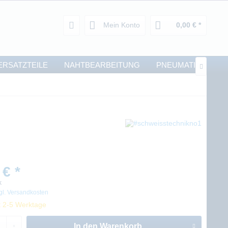
Mein Konto
0,00 € *
ERSATZTEILE
NAHTBEARBEITUNG
PNEUMATIK

 € *
k
gl. Versandkosten
t 2-5 Werktage
In den
Warenkorb