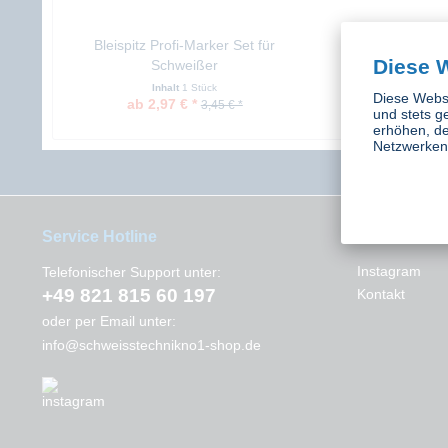
Bleispitz Profi-Marker Set für
Diese 
Schweißer
Inhalt
1 Stück
Diese Websi
ab 2,97 € *
3,45 € *
und stets g
erhöhen, de
Netzwerken 
Service Hotline
Interessant
Instagram
Telefonischer Support unter:
+49 821 815 60 197
Kontakt
oder per Email unter:
info@schweisstechnikno1-shop.de