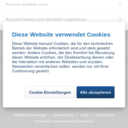
Kunden kauften auch
Kunden haben sich ebenfalls angesehen
Diese Website verwendet Cookies
Service Hotline
Diese Website benutzt Cookies, die für den technischen
Betrieb der Website erforderlich sind und stets gesetzt
Interessantes
werden. Andere Cookies, die den Komfort bei Benutzung
dieser Website erhöhen, der Direktwerbung dienen oder
Rechtliches
die Interaktion mit anderen Websites und sozialen
Netzwerken vereinfachen sollen, werden nur mit Ihrer
Zustimmung gesetzt.
Newsletter
* Alle Preise inkl. gesetzl. Mehrwertsteuer zzgl.
Versandkosten
wenn nicht
Cookie Einstellungen
Alle akzeptieren
anders beschrieben
Kontakt
Versand und Zahlungsbedingungen
Widerrufsbelehrung
Datenschutz
AGB
Impressum
Umsetzung:
Onlinemarketing Niederbayern