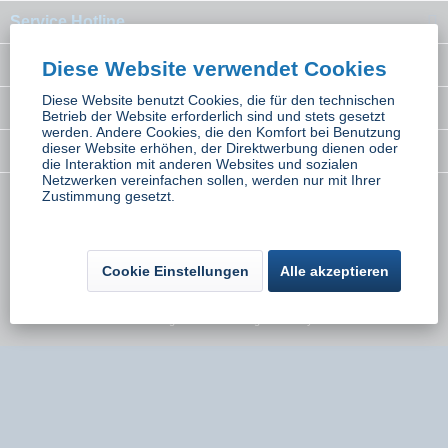
Service Hotline
Interessantes
Diese Website verwendet Cookies
Diese Website benutzt Cookies, die für den technischen
Rechtliches
Betrieb der Website erforderlich sind und stets gesetzt
werden. Andere Cookies, die den Komfort bei Benutzung
dieser Website erhöhen, der Direktwerbung dienen oder
Newsletter
die Interaktion mit anderen Websites und sozialen
Netzwerken vereinfachen sollen, werden nur mit Ihrer
Zustimmung gesetzt.
* Alle Preise inkl. gesetzl. Mehrwertsteuer zzgl.
Versandkosten
wenn nicht
anders beschrieben
Kontakt
Versand und Zahlungsbedingungen
Cookie Einstellungen
Alle akzeptieren
Widerrufsbelehrung
Datenschutz
AGB
Impressum
Umsetzung:
Onlinemarketing Niederbayern