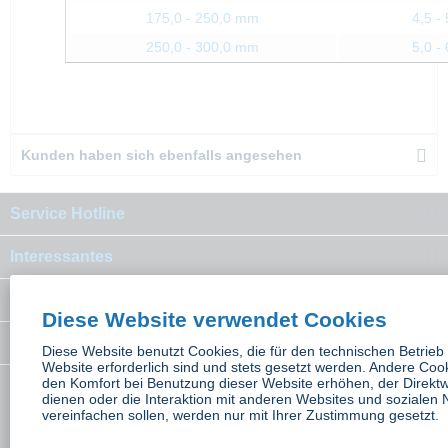
175,0 - 250,0 mm
4,5 - 
250,0 - 300,0 mm
5,0 - 
Kunden haben sich ebenfalls angesehen
Service Hotline
Interessantes
Rechtliches
Diese Website verwendet Cookies
Newsletter
Diese Website benutzt Cookies, die für den technischen Betrieb
Website erforderlich sind und stets gesetzt werden. Andere Cook
den Komfort bei Benutzung dieser Website erhöhen, der Direkt
dienen oder die Interaktion mit anderen Websites und sozialen
* Alle Preise inkl. gesetzl. Mehrwertsteuer zzgl.
Versandkosten
wenn nicht
vereinfachen sollen, werden nur mit Ihrer Zustimmung gesetzt.
anders beschrieben