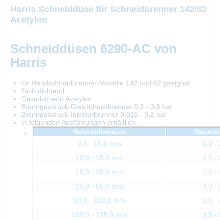
Harris Schneiddüse für Schneidbrenner 142/62
Acetylen
Schneiddüsen 6290-AC von
Harris
für Handschneidbrenner-Modelle 142 und 62 geeignet
flach dichtend
Gasmischend Azetylen
Brenngasdruck-Gleichdruckbrenner 0,3 - 0,8 bar
Brenngasdruck-Injektorbrenner 0,015 - 0,2 bar
In folgenden Ausführungen erhältlich:
Schneidbereich
Sauerst
2,0 - 10,0 mm
1,0 - 
10,0 - 15,0 mm
1,5 - 
15,0 - 25,0 mm
2,0 - 
25,0 - 50,0 mm
3,0 - 
50,0 - 100,0 mm
3,0 - 
100,0 - 175,0 mm
3,5 - 