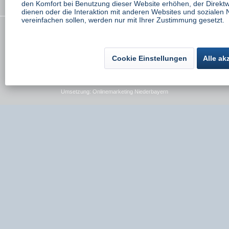
den Komfort bei Benutzung dieser Website erhöhen, der Direkt
Newsletter
dienen oder die Interaktion mit anderen Websites und sozialen
vereinfachen sollen, werden nur mit Ihrer Zustimmung gesetzt.
* Alle Preise inkl. gesetzl. Mehrwertsteuer zzgl.
Versandkosten
wenn nicht
anders beschrieben
Cookie Einstellungen
Alle ak
Kontakt
Versand und Zahlungsbedingungen
Widerrufsbelehrung
Datenschutz
AGB
Impressum
Umsetzung:
Onlinemarketing Niederbayern