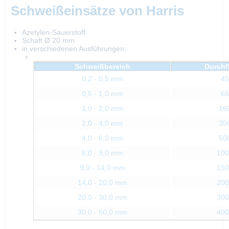
Schweißeinsätze von Harris
Azetylen-Sauerstoff
Schaft Ø 20 mm
in verschiedenen Ausführungen:
Schweißbereich
Durc
0,2 - 0,5 mm
45
0,5 - 1,0 mm
65
1,0 - 2,0 mm
160
2,0 - 4,0 mm
350
4,0 - 6,0 mm
500
6,0 - 9,0 mm
100
9,0 - 14,0 mm
150
14,0 - 20,0 mm
200
20,0 - 30,0 mm
300
30,0 - 50,0 mm
400