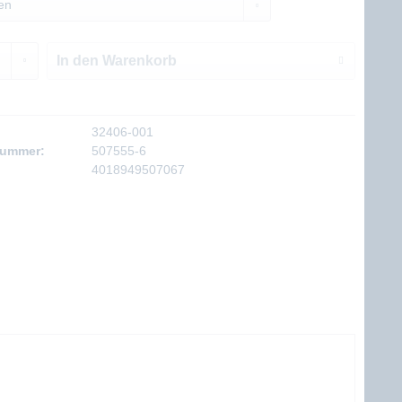
In den
Warenkorb
32406-001
nummer:
507555-6
4018949507067