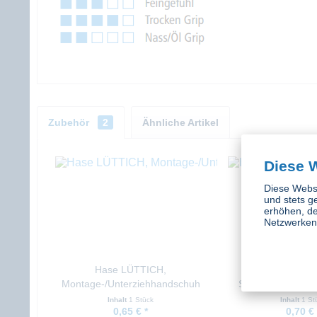
Zubehör
2
Ähnliche Artikel
Diese 
Diese Websi
und stets g
erhöhen, de
Netzwerken 
Hase LÜTTICH,
Hase METZ, 
Montage-/Unterziehhandschuh
Sicherheitshand
mit Strickbund, natur
Trikot
Inhalt
1 Stück
Inhalt
1 St
0,65 € *
0,70 € 