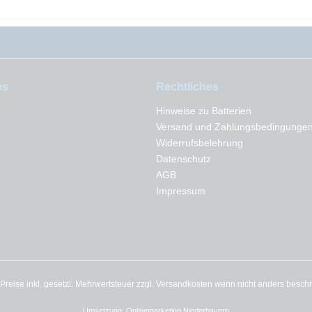
es
Rechtliches
Hinweise zu Batterien
Versand und Zahlungsbedingunge
Widerrufsbelehrung
Datenschutz
AGB
Impressum
e Preise inkl. gesetzl. Mehrwertsteuer zzgl.
Versandkosten
wenn nicht anders besch
Umsetzung:
Onlinemarketing Niederbayern