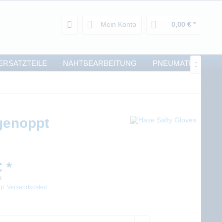
Mein Konto
0,00 € *
ERSATZTEILE
NAHTBEARBEITUNG
PNEUMATIK

genoppt
 *
k
gl. Versandkosten