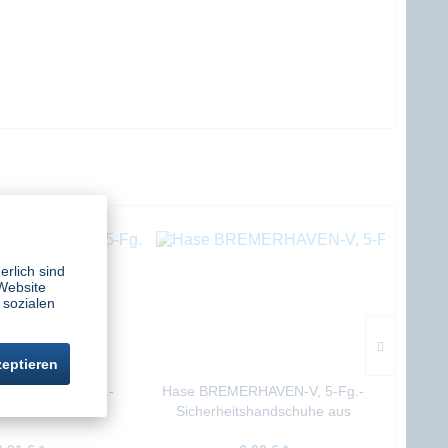
erlich sind
Website
 sozialen
zeptieren
ERHAVEN, 5-Fg.-
Hase BREMERHAVEN-V, 5-Fg.-
H
tshandschuhe aus
Sicherheitshandschuhe aus
Sich
ollleder
Vollleder