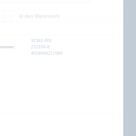
In den
Warenkorb
32362-001
nummer:
212100-8
4018949217089