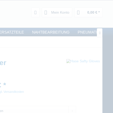
Mein Konto
0,00 € *
ERSATZTEILE
NAHTBEARBEITUNG
PNEUMATIK

er
 *
gl. Versandkosten