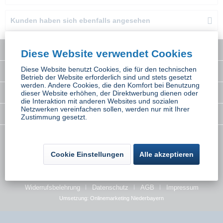
Kunden haben sich ebenfalls angesehen
Service Hotline
Diese Website verwendet Cookies
Diese Website benutzt Cookies, die für den technischen
Interessantes
Betrieb der Website erforderlich sind und stets gesetzt
werden. Andere Cookies, die den Komfort bei Benutzung
Rechtliches
dieser Website erhöhen, der Direktwerbung dienen oder
die Interaktion mit anderen Websites und sozialen
Netzwerken vereinfachen sollen, werden nur mit Ihrer
Newsletter
Zustimmung gesetzt.
* Alle Preise inkl. gesetzl. Mehrwertsteuer zzgl.
Versandkosten
wenn nicht
anders beschrieben
Cookie Einstellungen
Alle akzeptieren
Kontakt
Versand und Zahlungsbedingungen
Widerrufsbelehrung
Datenschutz
AGB
Impressum
Umsetzung:
Onlinemarketing Niederbayern