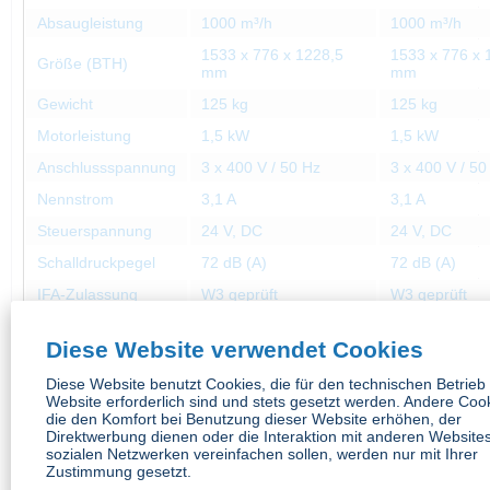
Absaugleistung
1000 m³/h
1000 m³/h
1533 x 776 x 1228,5
1533 x 776 x 
Größe (BTH)
mm
mm
Gewicht
125 kg
125 kg
Motorleistung
1,5 kW
1,5 kW
Anschlussspannung
3 x 400 V / 50 Hz
3 x 400 V / 50
Nennstrom
3,1 A
3,1 A
Steuerspannung
24 V, DC
24 V, DC
Schalldruckpegel
72 dB (A)
72 dB (A)
IFA-Zulassung
W3 geprüft
W3 geprüft
Ventilatortyp
Radialventilator
Radialventilat
Diese Website verwendet Cookies
Filterstufen
2
2
Diese Website benutzt Cookies, die für den technischen Betrieb
Filterverfahren
Speicherfilter
Speicherfilter
Website erforderlich sind und stets gesetzt werden. Andere Coo
die den Komfort bei Benutzung dieser Website erhöhen, der
Filterfläche
42 m²
42 m²
Direktwerbung dienen oder die Interaktion mit anderen Website
Filtertyp
Safe Change Filter
Safe Change F
sozialen Netzwerken vereinfachen sollen, werden nur mit Ihrer
Zustimmung gesetzt.
Filtermaterial
Polyestervlies
Polyestervlies