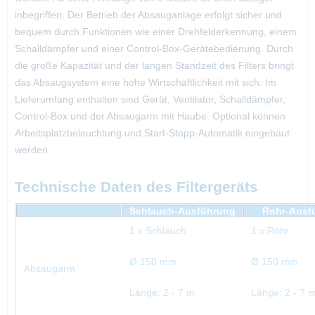
inbegriffen. Der Betrieb der Absauganlage erfolgt sicher und
bequem durch Funktionen wie einer Drehfelderkennung, einem
Schalldämpfer und einer Control-Box-Gerätebedienung. Durch
die große Kapazität und der langen Standzeit des Filters bringt
das Absaugsystem eine hohe Wirtschaftlichkeit mit sich. Im
Lieferumfang enthalten sind Gerät, Ventilator, Schalldämpfer,
Control-Box und der Absaugarm mit Haube. Optional können
Arbeitsplatzbeleuchtung und Start-Stopp-Automatik eingebaut
werden.
Technische Daten des Filtergeräts
Schlauch-Ausführung
Rohr-Ausf
1 x Schlauch
1 x Rohr
Ø 150 mm
Ø 150 mm
Absaugarm
Länge: 2 - 7 m
Länge: 2 - 7 