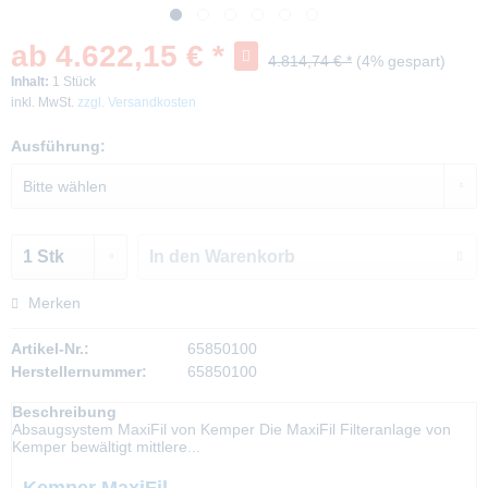
ab 4.622,15 € *
4.814,74 € *
(4% gespart)
Inhalt:
1 Stück
inkl. MwSt.
zzgl. Versandkosten
Ausführung:
In den
Warenkorb
Merken
Artikel-Nr.:
65850100
Herstellernummer:
65850100
Beschreibung
Absaugsystem MaxiFil von Kemper Die MaxiFil Filteranlage von
Kemper bewältigt mittlere...