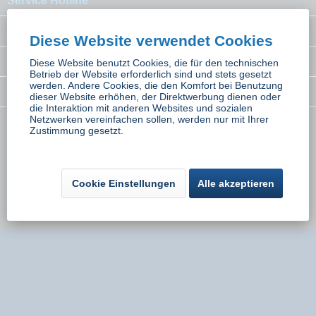
Service Hotline
Interessantes
Diese Website verwendet Cookies
Rechtliches
Diese Website benutzt Cookies, die für den technischen
Betrieb der Website erforderlich sind und stets gesetzt
werden. Andere Cookies, die den Komfort bei Benutzung
Newsletter
dieser Website erhöhen, der Direktwerbung dienen oder
die Interaktion mit anderen Websites und sozialen
Netzwerken vereinfachen sollen, werden nur mit Ihrer
Zustimmung gesetzt.
* Alle Preise inkl. gesetzl. Mehrwertsteuer zzgl.
Versandkosten
wenn nicht
anders beschrieben
Kontakt
Versand und Zahlungsbedingungen
Cookie Einstellungen
Alle akzeptieren
Widerrufsbelehrung
Datenschutz
AGB
Impressum
Umsetzung:
Onlinemarketing Niederbayern