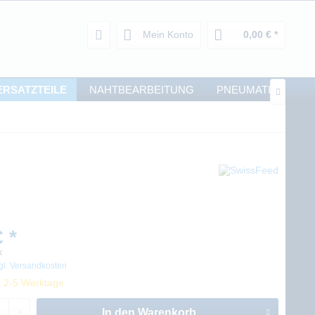
Mein Konto
0,00 € *
ERSATZTEILE
NAHTBEARBEITUNG
PNEUMATIK

 *
k
gl. Versandkosten
t 2-5 Werktage
In den
Warenkorb