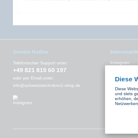
Service Hotline
Interessant
Instagram
Telefonischer Support unter:
+49 821 815 60 197
Kontakt
Diese 
oder per Email unter:
info@schweisstechnikno1-shop.de
Diese Websi
und stets g
erhöhen, de
Netzwerken 