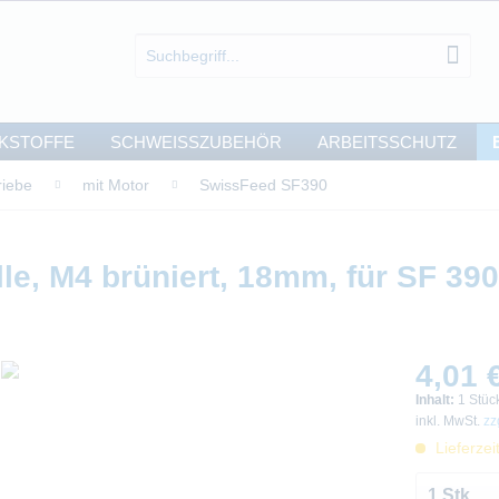
KSTOFFE
SCHWEISSZUBEHÖR
ARBEITSSCHUTZ
riebe
mit Motor
SwissFeed SF390
e, M4 brüniert, 18mm, für SF 390
4,01 €
Inhalt:
1 Stüc
inkl. MwSt.
zz
Lieferzei