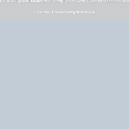
e Preise inkl. gesetzl. Mehrwertsteuer zzgl.
Versandkosten
wenn nicht anders besch
Umsetzung:
Onlinemarketing Niederbayern