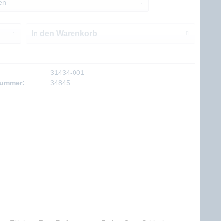
In den
Warenkorb
31434-001
nummer:
34845