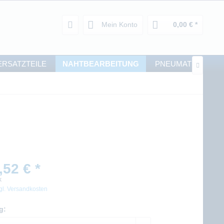
Mein Konto
0,00 € *
ERSATZTEILE
NAHTBEARBEITUNG
PNEUMATIK

,52 € *
k
gl. Versandkosten
g: