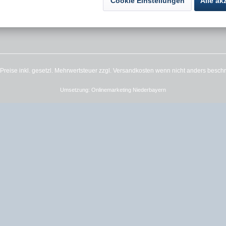
Cookie Einstellungen
Alle ak
Impressum
e Preise inkl. gesetzl. Mehrwertsteuer zzgl.
Versandkosten
wenn nicht anders besch
Umsetzung:
Onlinemarketing Niederbayern