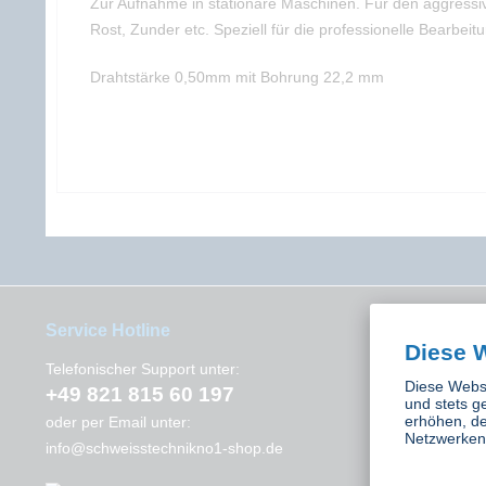
Zur Aufnahme in stationäre Maschinen. Für den aggressi
Rost, Zunder etc. Speziell für die professionelle Bearbe
Drahtstärke 0,50mm mit Bohrung 22,2 mm
Service Hotline
Interessant
Diese 
Instagram
Telefonischer Support unter:
Diese Websi
+49 821 815 60 197
Kontakt
und stets g
erhöhen, de
oder per Email unter:
Netzwerken 
info@schweisstechnikno1-shop.de