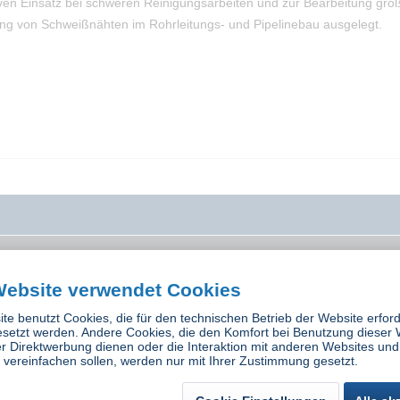
ven Einsatz bei schweren Reinigungsarbeiten und zur Bearbeitung gro
itung von Schweißnähten im Rohrleitungs- und Pipelinebau ausgelegt.
es
Rechtliches
Website verwendet Cookies
Hinweise zu Batterien
te benutzt Cookies, die für den technischen Betrieb der Website erford
Versand und Zahlungsbedingunge
esetzt werden. Andere Cookies, die den Komfort bei Benutzung dieser 
Widerrufsbelehrung
r Direktwerbung dienen oder die Interaktion mit anderen Websites und
vereinfachen sollen, werden nur mit Ihrer Zustimmung gesetzt.
Datenschutz
AGB