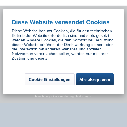
Service Hotline
Diese Website verwendet Cookies
Interessantes
Diese Website benutzt Cookies, die für den technischen
Betrieb der Website erforderlich sind und stets gesetzt
Rechtliches
werden. Andere Cookies, die den Komfort bei Benutzung
dieser Website erhöhen, der Direktwerbung dienen oder
Newsletter
die Interaktion mit anderen Websites und sozialen
Netzwerken vereinfachen sollen, werden nur mit Ihrer
Zustimmung gesetzt.
* Alle Preise inkl. gesetzl. Mehrwertsteuer zzgl.
Versandkosten
wenn nicht
anders beschrieben
Cookie Einstellungen
Alle akzeptieren
Kontakt
Versand und Zahlungsbedingungen
Widerrufsbelehrung
Datenschutz
AGB
Impressum
Umsetzung:
Onlinemarketing Niederbayern