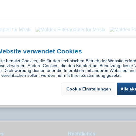
Website verwendet Cookies
te benutzt Cookies, die für den technischen Betrieb der Website erford
esetzt werden. Andere Cookies, die den Komfort bei Benutzung dieser 
r Direktwerbung dienen oder die Interaktion mit anderen Websites und
vereinfachen sollen, werden nur mit Ihrer Zustimmung gesetzt.
apter für
Moldex Filteradapter für
Moldex Parti
e 8000
Maskenserie 8000
Maske
Cookie Einstellungen
Alle ak
tück
Inhalt
10 Stück
In
 *
37,05 € *
1
es
Rechtliches