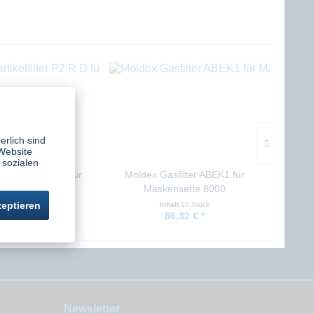
erlich sind
Website
 sozialen
kelfilter P2 R D für
Moldex Gasfilter ABEK1 für
Mo
nserie 8000
Maskenserie 8000
zeptieren
halt
8 Stück
Inhalt
10 Stück
8,95 € *
86,32 € *
Newsletter