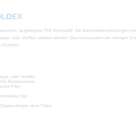
MOLDEX
weichem, langlebigem TPE-Kunststoff. Die Manschettendichtungen erla
s Haupt- oder Vorfilter verbaut werden. Das Austauschen der wenigen Ers
 Dichtsitz.
upt- oder Vorfilter
liche Komponenten
nde Filter
fortablen Sitz
(Maskenkörper ohne Filter)