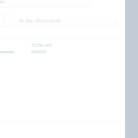
In den
Warenkorb
31390-001
nummer:
868002