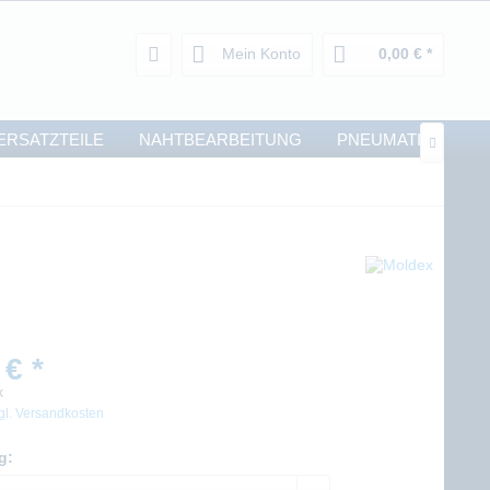
Mein Konto
0,00 € *
ERSATZTEILE
NAHTBEARBEITUNG
PNEUMATIK

 € *
k
gl. Versandkosten
g: