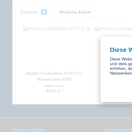
Zubehör
6
Ähnliche Artikel
Diese 
Diese Websi
und stets g
erhöhen, de
Netzwerken 
Moldex Partikelfilter P3 R D für
Moldex Filterad
Maskenserie 8000
Maskenseri
Inhalt
8 Stück
Inhalt
10 S
35,81 € *
37,59 €
Service Hotline
Interessant