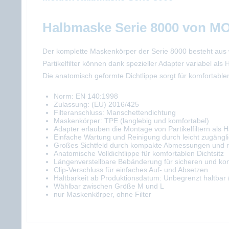
Halbmaske Serie 8000 von 
Der komplette Maskenkörper der Serie 8000 besteht aus 
Partikelfilter können dank spezieller Adapter variabel al
Die anatomisch geformte Dichtlippe sorgt für komfortablen
Norm: EN 140:1998
Zulassung: (EU) 2016/425
Filteranschluss: Manschettendichtung
Maskenkörper: TPE (langlebig und komfortabel)
Adapter erlauben die Montage von Partikelfiltern als Ha
Einfache Wartung und Reinigung durch leicht zugäng
Großes Sichtfeld durch kompakte Abmessungen und ru
Anatomische Volldichtlippe für komfortablen Dichtsitz
Längenverstellbare Bebänderung für sicheren und kom
Clip-Verschluss für einfaches Auf- und Absetzen
Haltbarkeit ab Produktionsdatum: Unbegrenzt haltbar 
Wählbar zwischen Größe M und L
nur Maskenkörper, ohne Filter