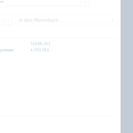
In den
Warenkorb
31638-001
nummer:
4.090.050