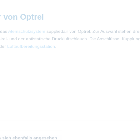
r von Optrel
 das
Atemschutzsystem
suppliedair von Optrel. Zur Auswahl stehen dre
ral- und der antistatische Druckluftschlauch. Die Anschlüsse, Kupplu
 der
Luftaufbereitungsstation
.
 sich ebenfalls angesehen