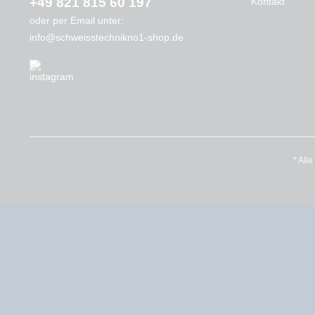
+49 821 815 60 197
Kontakt
oder per Email unter:
info@schweisstechnikno1-shop.de
* All