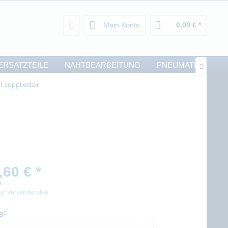
Mein Konto
0,00 € *
ERSATZTEILE
NAHTBEARBEITUNG
PNEUMATIK

l suppliedair
,60 € *
k
gl. Versandkosten
g: