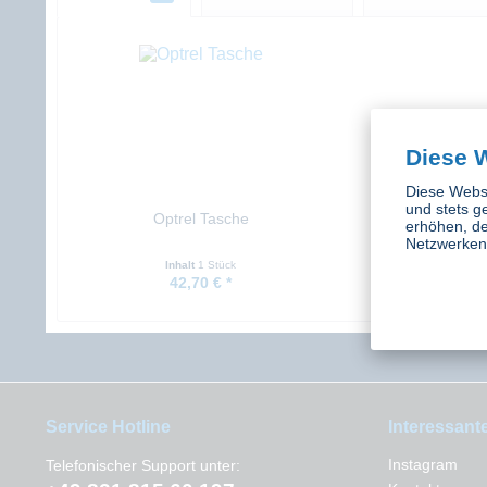
Diese 
Diese Websi
und stets g
Optrel Tasche
erhöhen, de
Netzwerken 
Inhalt
1 Stück
42,70 € *
Service Hotline
Interessant
Instagram
Telefonischer Support unter: