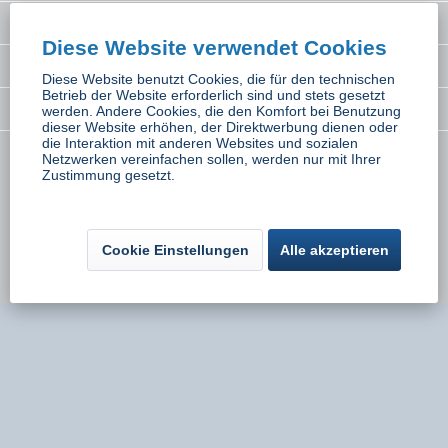
Interessantes
Diese Website verwendet Cookies
Rechtliches
Diese Website benutzt Cookies, die für den technischen
Betrieb der Website erforderlich sind und stets gesetzt
Newsletter
werden. Andere Cookies, die den Komfort bei Benutzung
dieser Website erhöhen, der Direktwerbung dienen oder
die Interaktion mit anderen Websites und sozialen
Netzwerken vereinfachen sollen, werden nur mit Ihrer
* Alle Preise inkl. gesetzl. Mehrwertsteuer zzgl.
Versandkosten
wenn nicht
Zustimmung gesetzt.
anders beschrieben
Kontakt
Versand und Zahlungsbedingungen
Cookie Einstellungen
Alle akzeptieren
Widerrufsbelehrung
Datenschutz
AGB
Impressum
Umsetzung:
Onlinemarketing Niederbayern