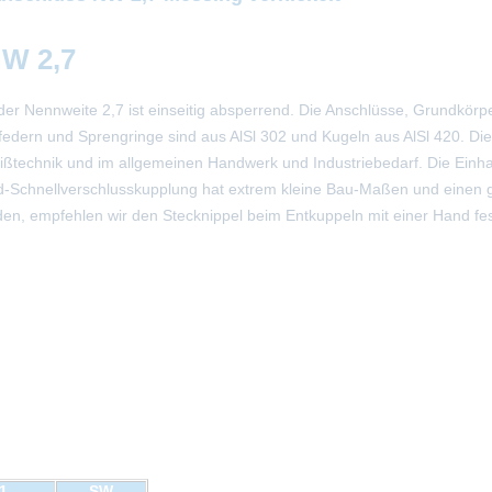
NW 2,7
er Nennweite 2,7 ist einseitig absperrend. Die Anschlüsse, Grundkörpe
edern und Sprengringe sind aus AlSl 302 und Kugeln aus AlSl 420. Die 
technik und im allgemeinen Handwerk und Industriebedarf. Die Einhan
and-Schnellverschlusskupplung hat extrem kleine Bau-Maßen und einen
en, empfehlen wir den Stecknippel beim Entkuppeln mit einer Hand fes
1
SW