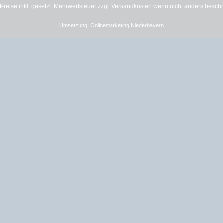
e Preise inkl. gesetzl. Mehrwertsteuer zzgl.
Versandkosten
wenn nicht anders besch
Umsetzung:
Onlinemarketing Niederbayern