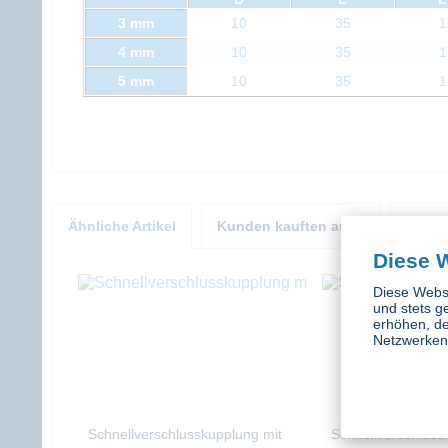
3 mm
10
35
1
4 mm
10
35
1
5 mm
10
35
1
Ähnliche Artikel
Kunden kauften auch
Kunde
Diese 
Diese Websi
und stets g
erhöhen, de
Netzwerken 
Schnellverschlusskupplung mit
Schnellverschluss