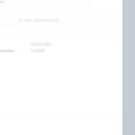
In den
Warenkorb
31922-001
nummer:
111005