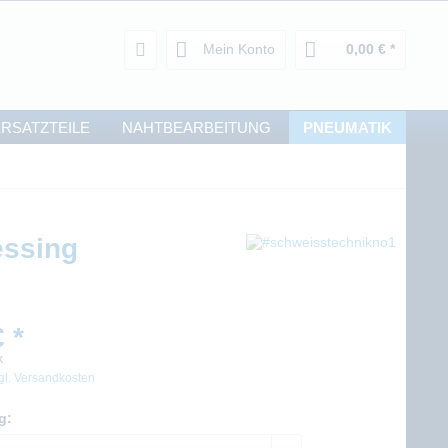
Mein Konto
0,00 € *
RSATZTEILE
NAHTBEARBEITUNG
PNEUMATIK
essing
 *
k
gl. Versandkosten
g: