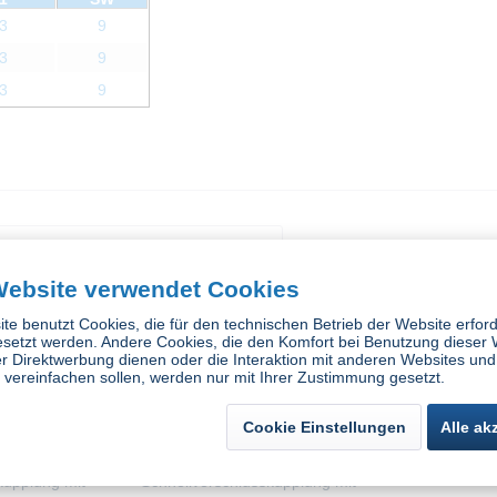
3
9
3
9
3
9
n haben sich ebenfalls angesehen
Website verwendet Cookies
te benutzt Cookies, die für den technischen Betrieb der Website erford
esetzt werden. Andere Cookies, die den Komfort bei Benutzung dieser 
r Direktwerbung dienen oder die Interaktion mit anderen Websites und
vereinfachen sollen, werden nur mit Ihrer Zustimmung gesetzt.
Cookie Einstellungen
Alle ak
kupplung mit
Schnellverschlusskupplung mit