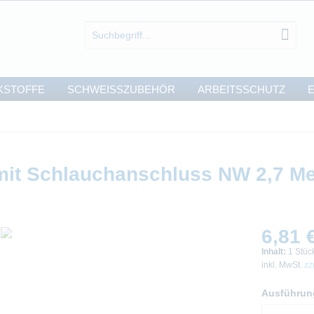
KSTOFFE
SCHWEISSZUBEHÖR
ARBEITSSCHUTZ
E
mit Schlauchanschluss NW 2,7 M
6,81 €
Inhalt:
1 Stüc
inkl. MwSt.
zz
Ausführun