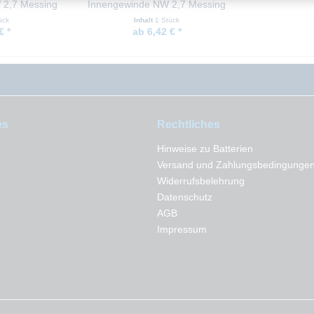
2,7 Messing
Innengewinde NW 2,7 Messing
lt
vernickelt
ück
Inhalt
1 Stück
€ *
ab 6,42 € *
es
Rechtliches
Hinweise zu Batterien
Versand und Zahlungsbedingunge
Widerrufsbelehrung
Datenschutz
AGB
Impressum