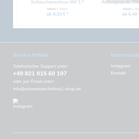
Schlauchanschluss NW 2,7
Außengewinde NW 
Messing
vernicke
Inhalt
1 Stück
Inhalt
1 St
ab 9,53 € *
ab 6,42 
Service Hotline
Interessant
Instagram
Telefonischer Support unter:
+49 821 815 60 197
Kontakt
oder per Email unter:
info@schweisstechnikno1-shop.de