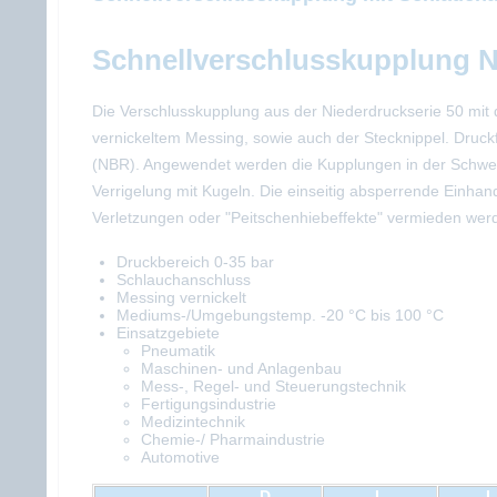
Schnellverschlusskupplung 
Die Verschlusskupplung aus der Niederdruckserie 50 mit d
vernickeltem Messing, sowie auch der Stecknippel. Druckf
(NBR). Angewendet werden die Kupplungen in der Schweiß
Verrigelung mit Kugeln. Die einseitig absperrende Einh
Verletzungen oder "Peitschenhiebeffekte" vermieden werd
Druckbereich 0-35 bar
Schlauchanschluss
Messing vernickelt
Mediums-/Umgebungstemp. -20 °C bis 100 °C
Einsatzgebiete
Pneumatik
Maschinen- und Anlagenbau
Mess-, Regel- und Steuerungstechnik
Fertigungsindustrie
Medizintechnik
Chemie-/ Pharmaindustrie
Automotive
D
L
L