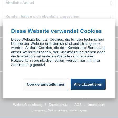
Ähnliche Artikel
Kunden haben sich ebenfalls angesehen
Diese Website verwendet Cookies
Service Hotline
Diese Website benutzt Cookies, die für den technischen
Interessantes
Betrieb der Website erforderlich sind und stets gesetzt
werden. Andere Cookies, die den Komfort bei Benutzung
dieser Website erhöhen, der Direktwerbung dienen oder
Rechtliches
die Interaktion mit anderen Websites und sozialen
Netzwerken vereinfachen sollen, werden nur mit Ihrer
Zustimmung gesetzt.
Newsletter
* Alle Preise inkl. gesetzl. Mehrwertsteuer zzgl.
Versandkosten
wenn nicht
Cookie Einstellungen
Alle akzeptieren
anders beschrieben
Kontakt
Versand und Zahlungsbedingungen
Widerrufsbelehrung
Datenschutz
AGB
Impressum
Umsetzung:
Onlinemarketing Niederbayern