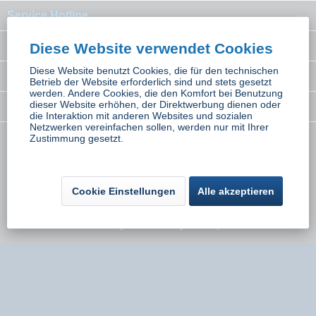
Service Hotline
Interessantes
Diese Website verwendet Cookies
Diese Website benutzt Cookies, die für den technischen
Rechtliches
Betrieb der Website erforderlich sind und stets gesetzt
werden. Andere Cookies, die den Komfort bei Benutzung
dieser Website erhöhen, der Direktwerbung dienen oder
Newsletter
die Interaktion mit anderen Websites und sozialen
Netzwerken vereinfachen sollen, werden nur mit Ihrer
Zustimmung gesetzt.
* Alle Preise inkl. gesetzl. Mehrwertsteuer zzgl.
Versandkosten
wenn nicht
anders beschrieben
Kontakt
Versand und Zahlungsbedingungen
Cookie Einstellungen
Alle akzeptieren
Widerrufsbelehrung
Datenschutz
AGB
Impressum
Umsetzung:
Onlinemarketing Niederbayern