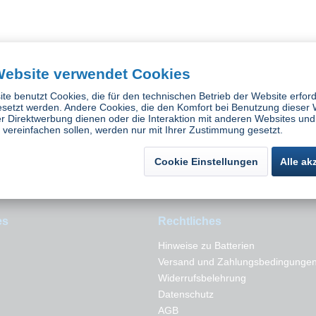
Website verwendet Cookies
lemme Stahl
Sortiment 1-Ohr
2-Ohr Schlau
te benutzt Cookies, die für den technischen Betrieb der Website erford
t
Schlauchklemmen Stahl verzinkt
esetzt werden. Andere Cookies, die den Komfort bei Benutzung dieser 
tück
Inhalt
1 Stück
Inh
r Direktwerbung dienen oder die Interaktion mit anderen Websites und
€ *
179,10 € *
ab
vereinfachen sollen, werden nur mit Ihrer Zustimmung gesetzt.
Cookie Einstellungen
Alle ak
es
Rechtliches
Hinweise zu Batterien
Versand und Zahlungsbedingunge
Widerrufsbelehrung
Datenschutz
AGB