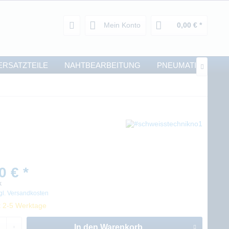
Mein Konto
0,00 € *
ERSATZTEILE
NAHTBEARBEITUNG
PNEUMATIK

0 € *
k
gl. Versandkosten
t 2-5 Werktage
In den
Warenkorb