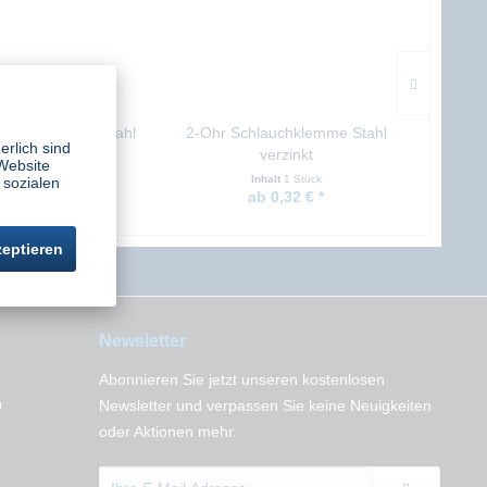
chklemme Edelstahl
2-Ohr Schlauchklemme Stahl
Monta
erlich sind
verzinkt
Website
alt
10 Stück
Inhalt
1 Stück
 sozialen
 41,48 € *
ab 0,32 € *
zeptieren
Newsletter
Abonnieren Sie jetzt unseren kostenlosen
n
Newsletter und verpassen Sie keine Neuigkeiten
oder Aktionen mehr.