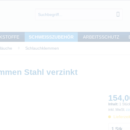
KSTOFFE
SCHWEISSZUBEHÖR
ARBEITSSCHUTZ
läuche
Schlauchklemmen
mmen Stahl verzinkt
154,0
Inhalt:
1 Stüc
inkl. MwSt.
zz
Lieferzei