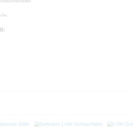
Schlauchschellen.
iche
t: