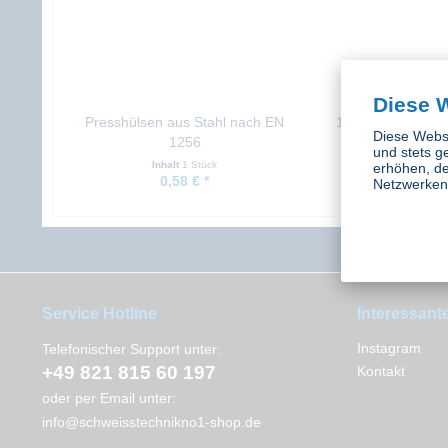
Diese 
Presshülsen aus Stahl nach EN
1-Ohr Schlauchk
Diese Websi
1256
verzink
und stets g
Inhalt
1 Stück
Inhalt
10 S
erhöhen, de
0,58 € *
ab 25,41 
Netzwerken 
Service Hotline
Interessant
Instagram
Telefonischer Support unter:
+49 821 815 60 197
Kontakt
oder per Email unter:
info@schweisstechnikno1-shop.de