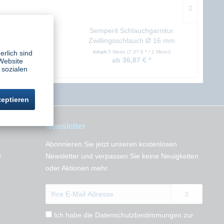
en für Ring- und
Semperit Schlauchgarnitur
Dü
ockdüsen
Zwillingsschlauch Ø 16 mm
Alumi
Azetylen/Sauerstoff
erlich sind
halt
1 Stück
Inhalt
5 Meter
(7,37 € * / 1 Meter)
8,52 € *
ab 36,87 € *
Website
 sozialen
zeptieren
Newsletter
Abonnieren Sie jetzt unseren kostenlosen
n
Newsletter und verpassen Sie keine Neuigkeiten
oder Aktionen mehr.
Ich habe die
Datenschutzbestimmungen
zur