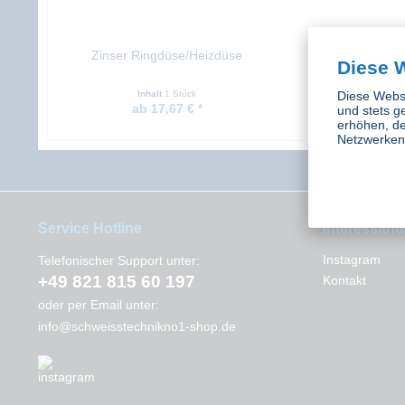
Zinser Ringdüse/Heizdüse
Zinser Schneide
Diese 
Ringdüs
Diese Websi
Inhalt
1 Stück
Inhalt
1 St
ab 17,67 € *
223,30 €
und stets g
erhöhen, de
Netzwerken 
Service Hotline
Interessant
Instagram
Telefonischer Support unter:
+49 821 815 60 197
Kontakt
oder per Email unter:
info@schweisstechnikno1-shop.de