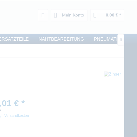
Mein Konto
0,00 € *
ERSATZTEILE
NAHTBEARBEITUNG
PNEUMATIK

,01 € *
k
gl. Versandkosten