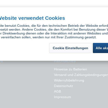
insatz für
Gasanzünder Pistolenform
Zinser Wag
Website verwendet Cookies
en
vernickelt
Bl
te benutzt Cookies, die für den technischen Betrieb der Website erford
ück
Inhalt
1 Stück
In
 *
3,13 € *
4
esetzt werden. Andere Cookies, die den Komfort bei Benutzung dieser 
r Direktwerbung dienen oder die Interaktion mit anderen Websites und
vereinfachen sollen, werden nur mit Ihrer Zustimmung gesetzt.
Cookie Einstellungen
Alle ak
es
Rechtliches
Hinweise zu Batterien
Versand und Zahlungsbedingunge
Widerrufsbelehrung
Datenschutz
AGB
Impressum