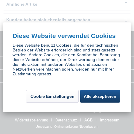
Ähnliche Artikel
Kunden haben sich ebenfalls angesehen
Diese Website verwendet Cookies
Service Hotline
Diese Website benutzt Cookies, die für den technischen
Interessantes
Betrieb der Website erforderlich sind und stets gesetzt
werden. Andere Cookies, die den Komfort bei Benutzung
dieser Website erhöhen, der Direktwerbung dienen oder
Rechtliches
die Interaktion mit anderen Websites und sozialen
Netzwerken vereinfachen sollen, werden nur mit Ihrer
Zustimmung gesetzt.
Newsletter
* Alle Preise inkl. gesetzl. Mehrwertsteuer zzgl.
Versandkosten
wenn nicht
Cookie Einstellungen
Alle akzeptieren
anders beschrieben
Kontakt
Versand und Zahlungsbedingungen
Widerrufsbelehrung
Datenschutz
AGB
Impressum
Umsetzung:
Onlinemarketing Niederbayern