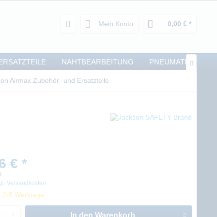
Mein Konto
0,00 € *
ERSATZTEILE
NAHTBEARBEITUNG
PNEUMATIK

on Airmax Zubehör- und Ersatzteile
6 € *
k
gl. Versandkosten
t 2-5 Werktage
In den
Warenkorb