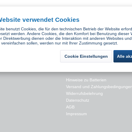
+PLUS HEPA
Optrel Ersatzfilter THP3
Optrel Partike
Website verwendet Cookies
ter
Partikelfilter
ück
Inhalt
1 Stück
In
te benutzt Cookies, die für den technischen Betrieb der Website erford
 *
44,92 € *
4
esetzt werden. Andere Cookies, die den Komfort bei Benutzung dieser 
r Direktwerbung dienen oder die Interaktion mit anderen Websites und
vereinfachen sollen, werden nur mit Ihrer Zustimmung gesetzt.
Cookie Einstellungen
Alle ak
es
Rechtliches
Hinweise zu Batterien
Versand und Zahlungsbedingunge
Widerrufsbelehrung
Datenschutz
AGB
Impressum