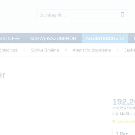
KSTOFFE
SCHWEISSZUBEHÖR
ARBEITSSCHUTZ
chtschutz
Schweißhelme
Atemschutzsysteme
Jacks
er
192,2
Inhalt:
6 Stüc
inkl. MwSt.
zz
Lieferzei