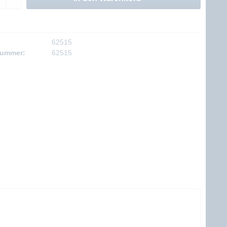
62515
nummer:
62515