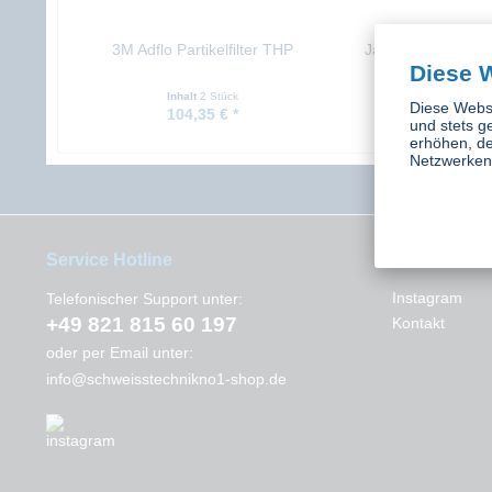
3M Adflo Partikelfilter THP
Jackson AIRMAX
Diese 
Ersatzfil
Inhalt
2 Stück
Inhalt
6 St
Diese Websi
104,35 € *
263,07 €
und stets g
erhöhen, de
Netzwerken 
Service Hotline
Interessant
Instagram
Telefonischer Support unter:
+49 821 815 60 197
Kontakt
oder per Email unter:
info@schweisstechnikno1-shop.de