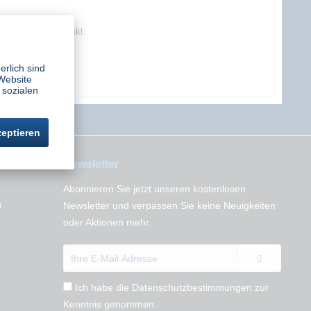
lfilter Swiss Air inkl.
Vorfilter
halt
1 Stück
erlich sind
9,97 € *
Website
 sozialen
zeptieren
Newsletter
Abonnieren Sie jetzt unseren kostenlosen
n
Newsletter und verpassen Sie keine Neuigkeiten
oder Aktionen mehr.
Ich habe die
Datenschutzbestimmungen
zur
Kenntnis genommen.