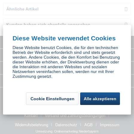
Ähnliche Artikel
Kunden haben sich ebenfalls angesehen
Diese Website verwendet Cookies
Service Hotline
Diese Website benutzt Cookies, die für den technischen
Betrieb der Website erforderlich sind und stets gesetzt
Interessantes
werden. Andere Cookies, die den Komfort bei Benutzung
dieser Website erhöhen, der Direktwerbung dienen oder
die Interaktion mit anderen Websites und sozialen
Rechtliches
Netzwerken vereinfachen sollen, werden nur mit Ihrer
Zustimmung gesetzt.
Newsletter
* Alle Preise inkl. gesetzl. Mehrwertsteuer zzgl.
Versandkosten
wenn nicht
Cookie Einstellungen
Alle akzeptieren
anders beschrieben
Kontakt
Versand und Zahlungsbedingungen
Widerrufsbelehrung
Datenschutz
AGB
Impressum
Umsetzung:
Onlinemarketing Niederbayern