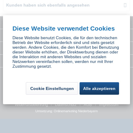
Kunden haben sich ebenfalls angesehen
Service Hotline
Diese Website verwendet Cookies
Interessantes
Diese Website benutzt Cookies, die für den technischen
Betrieb der Website erforderlich sind und stets gesetzt
werden. Andere Cookies, die den Komfort bei Benutzung
Rechtliches
dieser Website erhöhen, der Direktwerbung dienen oder
die Interaktion mit anderen Websites und sozialen
Newsletter
Netzwerken vereinfachen sollen, werden nur mit Ihrer
Zustimmung gesetzt.
* Alle Preise inkl. gesetzl. Mehrwertsteuer zzgl.
Versandkosten
wenn nicht
anders beschrieben
Cookie Einstellungen
Alle akzeptieren
Kontakt
Versand und Zahlungsbedingungen
Widerrufsbelehrung
Datenschutz
AGB
Impressum
Umsetzung:
Onlinemarketing Niederbayern