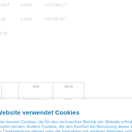
b 18 9
1.4310
X 12 CrNi 17 7
8 10
1.4319
X 5 CrNi 18 7
18 10
WIG
MAG
Schweiß-Argon
M 11
unbehandelt
Website verwendet Cookies
[°C]
unbehandelt
+20°C - 196°C
te benutzt Cookies, die für den technischen Betrieb der Website erford
esetzt werden. Andere Cookies, die den Komfort bei Benutzung dieser 
+20°C - 196°C
r Direktwerbung dienen oder die Interaktion mit anderen Websites und