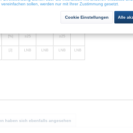
vereinfachen sollen, werden nur mit Ihrer Zustimmung gesetzt.
MPa
≥270
≥270
Cookie Einstellungen
Alle ak
MPa
≥
510
≥
510
[%]
≥
25
≥
25
[J]
LNB
LNB
LNB
LNB
n haben sich ebenfalls angesehen