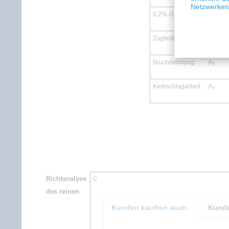
Netzwerken 
0,2%-Dehngrenze R
p0,2
Zugfestigkeit R
m
Bruchdehnung A
5
Kerbschlagarbeit A
V
Richtanalyse
C
des reinen
Kunden kauften auch
Kunde