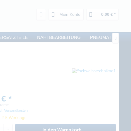
Mein Konto
0,00 € *
ERSATZTEILE
NAHTBEARBEITUNG
PNEUMATIK

 € *
ogramm
gl. Versandkosten
t 2-5 Werktage
In den
Warenkorb