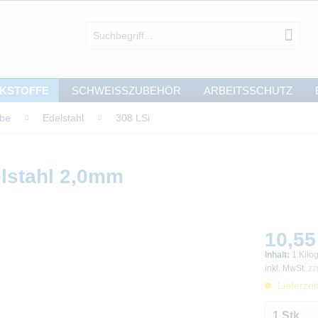
KSTOFFE
SCHWEISSZUBEHÖR
ARBEITSSCHUTZ
äbe
Edelstahl
308 LSi
lstahl 2,0mm
10,55
Inhalt:
1 Kil
inkl. MwSt.
zz
Lieferzei