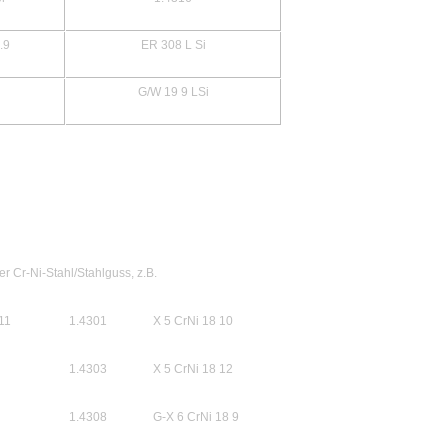
.9
ER 308 L Si
G/W 19 9 LSi
er Cr-Ni-Stahl/Stahlguss, z.B.
 11
1.4301
X 5 CrNi 18 10
1.4303
X 5 CrNi 18 12
1.4308
G-X 6 CrNi 18 9