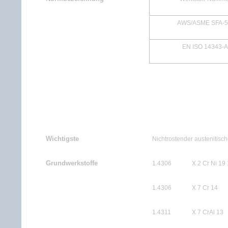
AWS/ASME SFA-5
EN ISO 14343-A
Wichtigste
Nichtrostender austenitisch
Grundwerkstoffe
1.4306
X 2 Cr Ni 19
1.4306
X 7 Cr 14
1.4311
X 7 CrAl 13