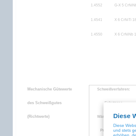
1.4552
G-X 5 CrNiN
1.4541
X 6 CrNiTi 1
1.4550
X 6 CrNiNb 
Mechanische Gütewerte
Schweißverfahren:
des Schweißgutes
Schutzgas
Diese 
(Richtwerte)
Wärmebehandlung
Diese Websi
und stets g
Prüftemperatur
erhöhen, de