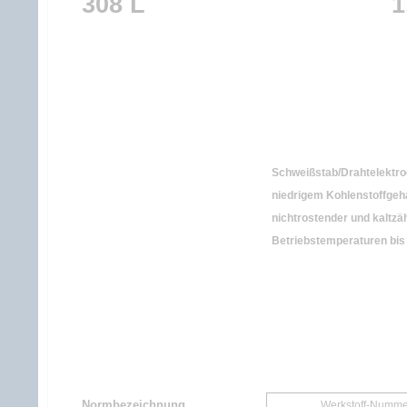
308 L
1
Schweißstab/Drahtelektro
niedrigem Kohlenstoffge
nichtrostender und kaltzäh
Betriebstemperaturen bis 
Normbezeichnung
Werkstoff-Numme