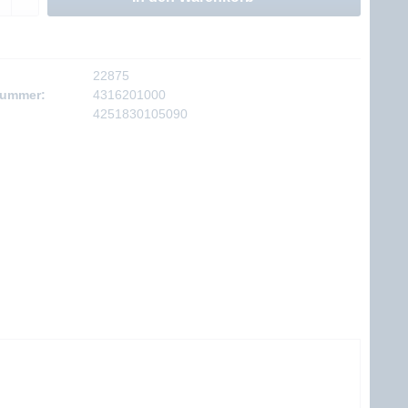
22875
nummer:
4316201000
4251830105090