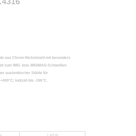
.4316
de aus Chrom-Nickelstahl mit besonders
halt zum WIG- bzw. MIG/MAG-Schweißen
er austenitischer Stähle für
+400°C; kaltzäh bis -196°C.
r
1.4316