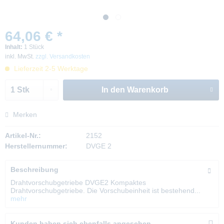
64,06 € *
Inhalt:
1 Stück
inkl. MwSt.
zzgl. Versandkosten
Lieferzeit 2-5 Werktage
In den
Warenkorb
Merken
Artikel-Nr.:
2152
Herstellernummer:
DVGE 2
Beschreibung
Drahtvorschubgetriebe DVGE2 Kompaktes
Drahtvorschubgetriebe. Die Vorschubeinheit ist bestehend...
mehr
Kunden haben sich ebenfalls angesehen