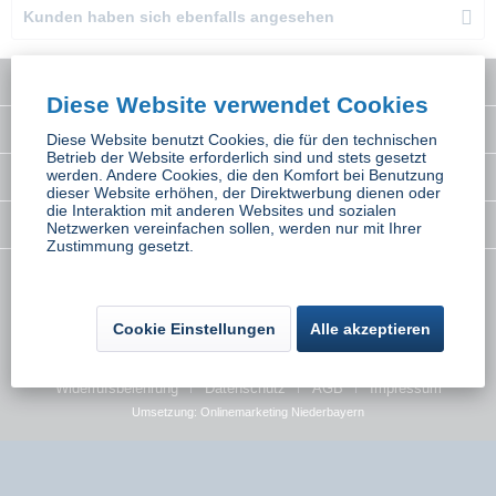
Kunden haben sich ebenfalls angesehen
Service Hotline
Diese Website verwendet Cookies
Interessantes
Diese Website benutzt Cookies, die für den technischen
Betrieb der Website erforderlich sind und stets gesetzt
werden. Andere Cookies, die den Komfort bei Benutzung
Rechtliches
dieser Website erhöhen, der Direktwerbung dienen oder
die Interaktion mit anderen Websites und sozialen
Newsletter
Netzwerken vereinfachen sollen, werden nur mit Ihrer
Zustimmung gesetzt.
* Alle Preise inkl. gesetzl. Mehrwertsteuer zzgl.
Versandkosten
wenn nicht
anders beschrieben
Cookie Einstellungen
Alle akzeptieren
Kontakt
Versand und Zahlungsbedingungen
Widerrufsbelehrung
Datenschutz
AGB
Impressum
Umsetzung:
Onlinemarketing Niederbayern