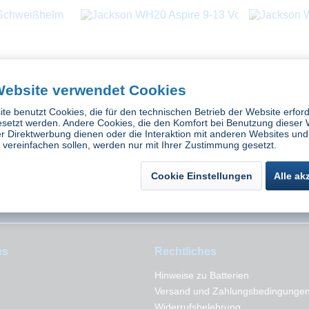
Website verwendet Cookies
te benutzt Cookies, die für den technischen Betrieb der Website erford
hweißhelm
Jackson WH20 Aspire 9-13
Jackson W
esetzt werden. Andere Cookies, die den Komfort bei Benutzung dieser 
Vorsatzscheibe innen
Vorsatz
r Direktwerbung dienen oder die Interaktion mit anderen Websites und
vereinfachen sollen, werden nur mit Ihrer Zustimmung gesetzt.
ück
Inhalt
10 Stück
Inh
€ *
133,35 € *
2
Cookie Einstellungen
Alle ak
es
Rechtliches
Hinweise zu Batterien
Versand und Zahlungsbedingunge
Widerrufsbelehrung