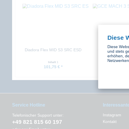
Diese 
Diese Websi
Diadora Flex MID S3 SRC ESD
GCE MACH 3 Sc
und stets g
erhöhen, de
Netzwerken 
Inhalt
1
Inhalt
1 St
101,75 € *
1.589,00 
Service Hotline
Interessant
Instagram
Telefonischer Support unter:
+49 821 815 60 197
Kontakt