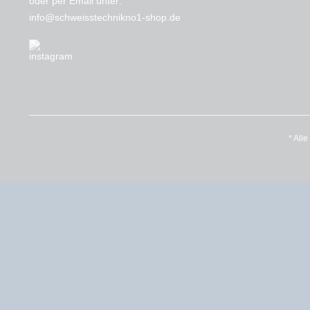
oder per Email unter:
info@schweisstechnikno1-shop.de
* All