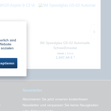
TIPP!
erlich sind
H20 Aspire 9-13
3M Speedglas G5-02 Automatik-
Website
scheiben außen
Schweißmaske
A
 sozialen
alt
10 Stück
Inhalt
1 Stück
4,62 € *
1.047,44 € *
zeptieren
Newsletter
Abonnieren Sie jetzt unseren kostenlosen
n
Newsletter und verpassen Sie keine Neuigkeiten