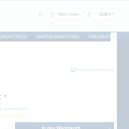
Mein Konto
0,00 € *
ERSATZTEILE
NAHTBEARBEITUNG
PNEUMATIK

 *
k
gl. Versandkosten
t 2-5 Werktage
In den
Warenkorb