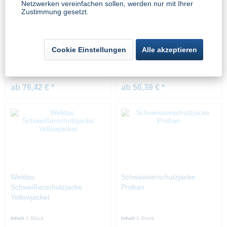
Netzwerken vereinfachen sollen, werden nur mit Ihrer
Zustimmung gesetzt.
Weldas Arc Knight
Schweißerschutzjacke
Schweißerjacke mit
Weldas Fire Fox™
Knopfleiste für Schürze
Cookie Einstellungen
Alle akzeptieren
Inhalt
1 Stück
Inhalt
1 Stück
ab 76,42 € *
ab 56,39 € *
Weldas
Schweisserschutzjacke
Schweißerschutzjacke
Proban
Yellowjacket
Inhalt
1 Stück
Inhalt
1 Stück