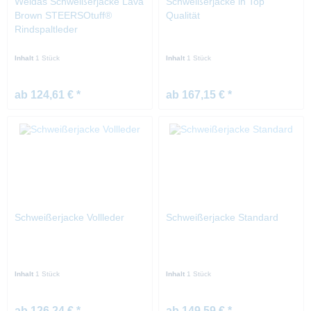
Weldas Schweißerjacke Lava
Schweißerjacke in Top
Brown STEERSOtuff®
Qualität
Rindspaltleder
Inhalt
1 Stück
Inhalt
1 Stück
ab 124,61 € *
ab 167,15 € *
Schweißerjacke Vollleder
Schweißerjacke Standard
Inhalt
1 Stück
Inhalt
1 Stück
ab 126,24 € *
ab 149,59 € *