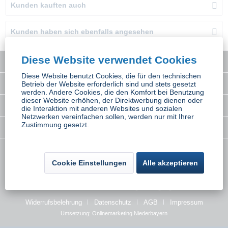
Kunden kauften auch
Kunden haben sich ebenfalls angesehen
Diese Website verwendet Cookies
Service Hotline
Diese Website benutzt Cookies, die für den technischen
Interessantes
Betrieb der Website erforderlich sind und stets gesetzt
werden. Andere Cookies, die den Komfort bei Benutzung
dieser Website erhöhen, der Direktwerbung dienen oder
Rechtliches
die Interaktion mit anderen Websites und sozialen
Netzwerken vereinfachen sollen, werden nur mit Ihrer
Zustimmung gesetzt.
Newsletter
* Alle Preise inkl. gesetzl. Mehrwertsteuer zzgl.
Versandkosten
wenn nicht
Cookie Einstellungen
Alle akzeptieren
anders beschrieben
Kontakt
Versand und Zahlungsbedingungen
Widerrufsbelehrung
Datenschutz
AGB
Impressum
Umsetzung:
Onlinemarketing Niederbayern