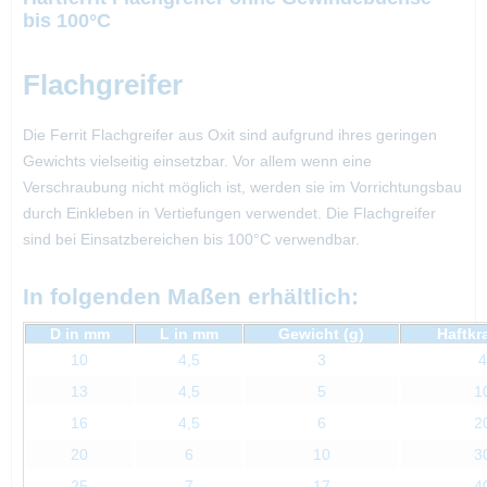
bis 100°C
Flachgreifer
Die Ferrit Flachgreifer aus Oxit sind aufgrund ihres geringen
Gewichts vielseitig einsetzbar. Vor allem wenn eine
Verschraubung nicht möglich ist, werden sie im Vorrichtungsbau
durch Einkleben in Vertiefungen verwendet. Die Flachgreifer
sind bei Einsatzbereichen bis 100°C verwendbar.
In folgenden Maßen erhältlich:
D in mm
L in mm
Gewicht (g)
Haftkra
10
4,5
3
4
13
4,5
5
1
16
4,5
6
2
20
6
10
3
25
7
17
4