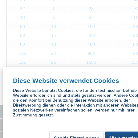
32
7
28
8
40
8
52
11
50
10
100
20
63
14
220
28
80
18
460
50
100
22
900
90
125
26
1650
13
Diese Website verwendet Cookies
Diese Website benutzt Cookies, die für den technischen Betrieb
Kunden kauften auch
Website erforderlich sind und stets gesetzt werden. Andere Coo
die den Komfort bei Benutzung dieser Website erhöhen, der
Direktwerbung dienen oder die Interaktion mit anderen Website
sozialen Netzwerken vereinfachen sollen, werden nur mit Ihrer
Service Hotline
Zustimmung gesetzt.
Interessantes
Cookie Einstellungen
Alle akzeptie