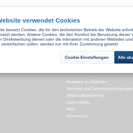
Ersatzfilter
Optrel Ersatzfilter THP3
Optrel Partike
Website verwendet Cookies
Partikelfilter
ück
Inhalt
1 Stück
In
te benutzt Cookies, die für den technischen Betrieb der Website erford
 *
44,92 € *
4
esetzt werden. Andere Cookies, die den Komfort bei Benutzung dieser 
r Direktwerbung dienen oder die Interaktion mit anderen Websites und
vereinfachen sollen, werden nur mit Ihrer Zustimmung gesetzt.
Cookie Einstellungen
Alle ak
es
Rechtliches
Hinweise zu Batterien
Versand und Zahlungsbedingunge
Widerrufsbelehrung
Datenschutz
AGB
Impressum