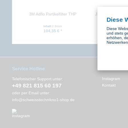
3M Adflo Partikelfilter THP
Jackson Airmax P3 
Diese 
Inhalt
2 Stück
Inhalt
6 St
Diese Websi
104,35 € *
192,26 €
und stets g
erhöhen, de
Netzwerken 
Service Hotline
Interessant
Instagram
Telefonischer Support unter:
+49 821 815 60 197
Kontakt
oder per Email unter:
info@schweisstechnikno1-shop.de