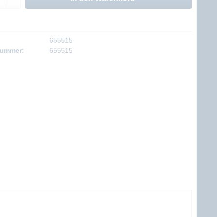
655515
nummer:
655515