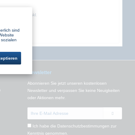
lfilter Swiss Air inkl.
Vorfilter
halt
1 Stück
erlich sind
9,97 € *
Website
 sozialen
zeptieren
Newsletter
Abonnieren Sie jetzt unseren kostenlosen
n
Newsletter und verpassen Sie keine Neuigkeiten
oder Aktionen mehr.
Ich habe die
Datenschutzbestimmungen
zur
Kenntnis genommen.