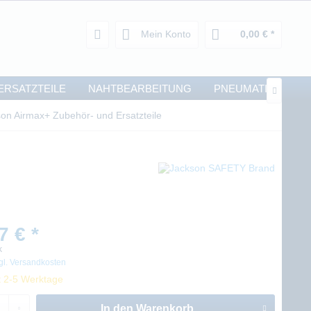
Mein Konto
0,00 € *
ERSATZTEILE
NAHTBEARBEITUNG
PNEUMATIK

on Airmax+ Zubehör- und Ersatzteile
7 € *
k
gl. Versandkosten
t 2-5 Werktage
In den
Warenkorb