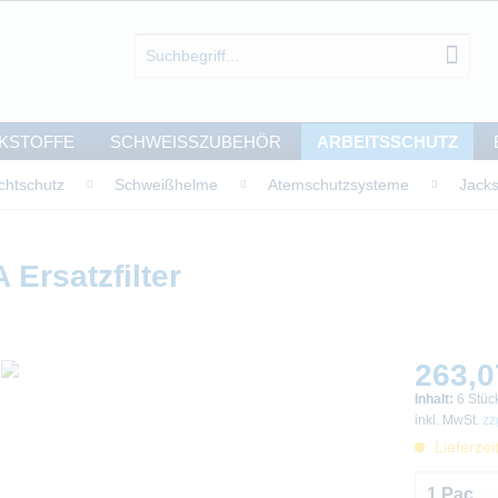
KSTOFFE
SCHWEISSZUBEHÖR
ARBEITSSCHUTZ
chtschutz
Schweißhelme
Atemschutzsysteme
Jacks
rsatzfilter
263,0
Inhalt:
6 Stüc
inkl. MwSt.
zz
Lieferzei