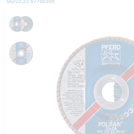
SG/22,23 67750308