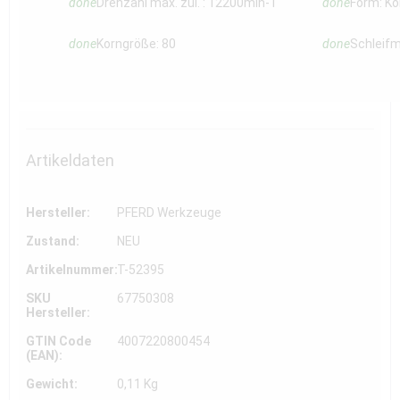
done
Drehzahl max. zul. : 12200min-1
done
Form: K
done
Korngröße: 80
done
Schleifm
Artikeldaten
Hersteller:
PFERD Werkzeuge
Zustand:
NEU
Artikelnummer:
T-52395
SKU
67750308
Hersteller:
GTIN Code
4007220800454
(EAN):
Gewicht:
0,11 Kg