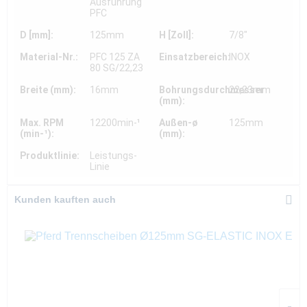
Ausführung
PFC
D [mm]:
125mm
H [Zoll]:
7/8"
Material-Nr.:
PFC 125 ZA
Einsatzbereich:
INOX
80 SG/22,23
Breite (mm):
16mm
Bohrungsdurchmesser
22,23mm
(mm):
Max. RPM
12200min-¹
Außen-ø
125mm
(min-¹):
(mm):
Produktlinie:
Leistungs-
Linie
Kunden kauften auch