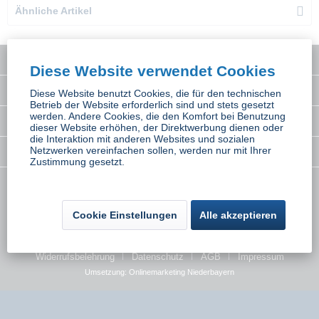
Ähnliche Artikel
Service Hotline
Diese Website verwendet Cookies
Interessantes
Diese Website benutzt Cookies, die für den technischen
Betrieb der Website erforderlich sind und stets gesetzt
werden. Andere Cookies, die den Komfort bei Benutzung
Rechtliches
dieser Website erhöhen, der Direktwerbung dienen oder
die Interaktion mit anderen Websites und sozialen
Netzwerken vereinfachen sollen, werden nur mit Ihrer
Newsletter
Zustimmung gesetzt.
* Alle Preise inkl. gesetzl. Mehrwertsteuer zzgl.
Versandkosten
wenn nicht
anders beschrieben
Cookie Einstellungen
Alle akzeptieren
Kontakt
Versand und Zahlungsbedingungen
Widerrufsbelehrung
Datenschutz
AGB
Impressum
Umsetzung:
Onlinemarketing Niederbayern